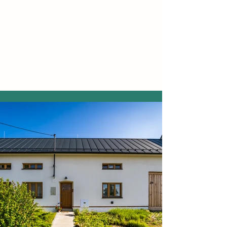
PROBUZENÁ
CHALUPA
200 let staré tradiční stavení v
Chřibech